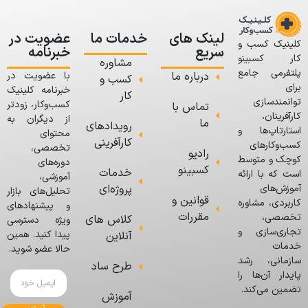
لینک های
خدمات ما
عضویت در
کلینیک کسب و
سریع
خبرنامه
کار کسبینو
مشاوره
پلتفرمی جامع
درباره ما
با عضویت در
کسب و
برای
خبرنامه کلینیک
کار
توانمندسازی
کسب‌وکار، زودتر
تماس با
کارآفرینان،
از دیگران به
ما
رویدادهای
استارتاپ‌ها و
محتوای
کارآفرینی
کسب‌وکارهای
تخصصی،
رادیو
کوچک و متوسط
دوره‌های
کسبینو
خدمات
است که با ارائه
آموزشی،
پروژه‌ای
آموزش‌های
تحلیل‌های بازار
قوانین و
کاربردی، مشاوره
و پیشنهادهای
مقررات
تخصصی،
کلاس های
ویژه دسترسی
تجاری‌سازی و
پیدا کنید. همین
آنلاین
خدمات
حالا عضو شوید.
سازمانی، رشد
طرح ساد
پایدار آن‌ها را
تضمین می‌کند.
آموزش