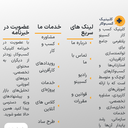
لینک های
خدمات ما
عضویت در
کلینیک کسب و
سریع
خبرنامه
کار کسبینو
مشاوره
پلتفرمی جامع
درباره ما
با عضویت در
کسب و
برای
خبرنامه کلینیک
کار
توانمندسازی
کسب‌وکار، زودتر
تماس با
کارآفرینان،
از دیگران به
ما
رویدادهای
استارتاپ‌ها و
محتوای
کارآفرینی
کسب‌وکارهای
تخصصی،
رادیو
کوچک و متوسط
دوره‌های
کسبینو
خدمات
است که با ارائه
آموزشی،
پروژه‌ای
آموزش‌های
تحلیل‌های بازار
قوانین و
کاربردی، مشاوره
و پیشنهادهای
مقررات
تخصصی،
کلاس های
ویژه دسترسی
تجاری‌سازی و
پیدا کنید. همین
آنلاین
خدمات
حالا عضو شوید.
سازمانی، رشد
طرح ساد
پایدار آن‌ها را