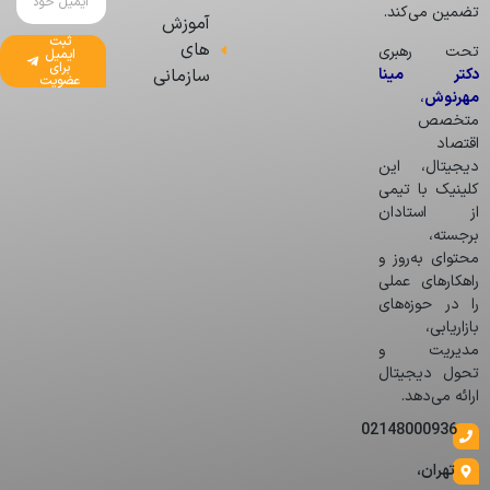
تضمین می‌کند.
آموزش
ثبت
های
تحت رهبری
ایمیل
برای
دکتر مینا
سازمانی
عضویت
مهرنوش
،
متخصص
اقتصاد
دیجیتال، این
کلینیک با تیمی
از استادان
برجسته،
محتوای به‌روز و
راهکارهای عملی
را در حوزه‌های
بازاریابی،
مدیریت و
تحول دیجیتال
ارائه می‌دهد.
02148000936
تهران،