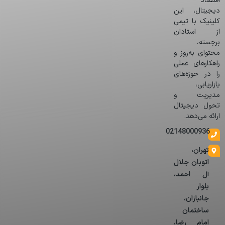
اقتصاد
دیجیتال، این
کلینیک با تیمی
از استادان
برجسته،
محتوای به‌روز و
راهکارهای عملی
را در حوزه‌های
بازاریابی،
مدیریت و
تحول دیجیتال
ارائه می‌دهد.
02148000936
تهران،
اتوبان جلال
آل احمد،
بلوار
جانبازان،
ساختمان
امام رضا،