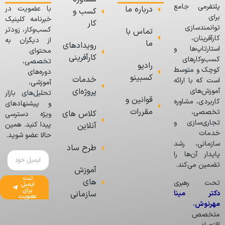
پلتفرمی جامع
درباره ما
با عضویت در
کسب و
برای
خبرنامه کلینیک
کار
توانمندسازی
کسب‌وکار، زودتر
تماس با
کارآفرینان،
از دیگران به
ما
رویدادهای
استارتاپ‌ها و
محتوای
کارآفرینی
کسب‌وکارهای
تخصصی،
رادیو
کوچک و متوسط
دوره‌های
کسبینو
خدمات
است که با ارائه
آموزشی،
پروژه‌ای
آموزش‌های
تحلیل‌های بازار
قوانین و
کاربردی، مشاوره
و پیشنهادهای
مقررات
تخصصی،
کلاس های
ویژه دسترسی
تجاری‌سازی و
پیدا کنید. همین
آنلاین
خدمات
حالا عضو شوید.
سازمانی، رشد
طرح ساد
پایدار آن‌ها را
تضمین می‌کند.
آموزش
ثبت
های
تحت رهبری
ایمیل
برای
دکتر مینا
سازمانی
عضویت
مهرنوش
،
متخصص