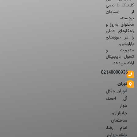
کلینیک با تیمی
از استادان
برجسته،
محتوای به‌روز و
راهکارهای عملی
را در حوزه‌های
بازاریابی،
مدیریت و
تحول دیجیتال
ارائه می‌دهد.
02148000936
تهران،
اتوبان جلال
آل احمد،
بلوار
جانبازان،
ساختمان
امام رضا،
طبقه چهارم