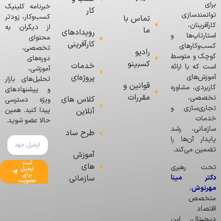
برای
خبرنامه کلینیک
کار
توانمندسازی
کسب‌وکار، زودتر
تماس با
کارآفرینان،
از دیگران به
ما
رویدادهای
استارتاپ‌ها و
محتوای
کارآفرینی
کسب‌وکارهای
تخصصی،
رادیو
کوچک و متوسط
دوره‌های
کسبینو
خدمات
است که با ارائه
آموزشی،
پروژه‌ای
آموزش‌های
تحلیل‌های بازار
قوانین و
کاربردی، مشاوره
و پیشنهادهای
مقررات
تخصصی،
کلاس های
ویژه دسترسی
تجاری‌سازی و
پیدا کنید. همین
آنلاین
خدمات
حالا عضو شوید.
سازمانی، رشد
طرح ساد
پایدار آن‌ها را
تضمین می‌کند.
آموزش
ثبت
های
تحت رهبری
ایمیل
برای
دکتر مینا
سازمانی
عضویت
مهرنوش
،
متخصص
اقتصاد
دیجیتال، این