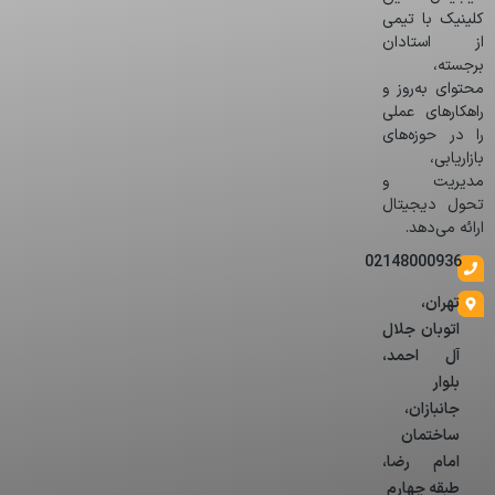
کلینیک با تیمی
از استادان
برجسته،
محتوای به‌روز و
راهکارهای عملی
را در حوزه‌های
بازاریابی،
مدیریت و
تحول دیجیتال
ارائه می‌دهد.
02148000936
تهران،
اتوبان جلال
آل احمد،
بلوار
جانبازان،
ساختمان
امام رضا،
طبقه چهارم