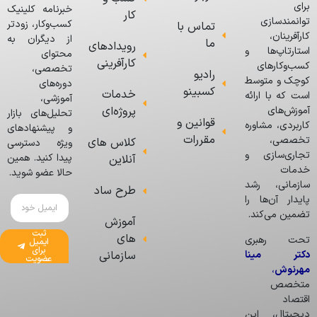
برای
خبرنامه کلینیک
کار
توانمندسازی
کسب‌وکار، زودتر
تماس با
کارآفرینان،
از دیگران به
ما
رویدادهای
استارتاپ‌ها و
محتوای
کارآفرینی
کسب‌وکارهای
تخصصی،
رادیو
کوچک و متوسط
دوره‌های
کسبینو
خدمات
است که با ارائه
آموزشی،
پروژه‌ای
آموزش‌های
تحلیل‌های بازار
قوانین و
کاربردی، مشاوره
و پیشنهادهای
مقررات
تخصصی،
کلاس های
ویژه دسترسی
تجاری‌سازی و
پیدا کنید. همین
آنلاین
خدمات
حالا عضو شوید.
سازمانی، رشد
طرح ساد
پایدار آن‌ها را
تضمین می‌کند.
آموزش
ثبت
های
تحت رهبری
ایمیل
برای
دکتر مینا
سازمانی
عضویت
مهرنوش
،
متخصص
اقتصاد
دیجیتال، این