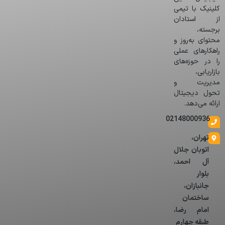
کلینیک با تیمی
از استادان
برجسته،
محتوای به‌روز و
راهکارهای عملی
را در حوزه‌های
بازاریابی،
مدیریت و
تحول دیجیتال
ارائه می‌دهد.
02148000936
تهران،
اتوبان جلال
آل احمد،
بلوار
جانبازان،
ساختمان
امام رضا،
طبقه چهارم