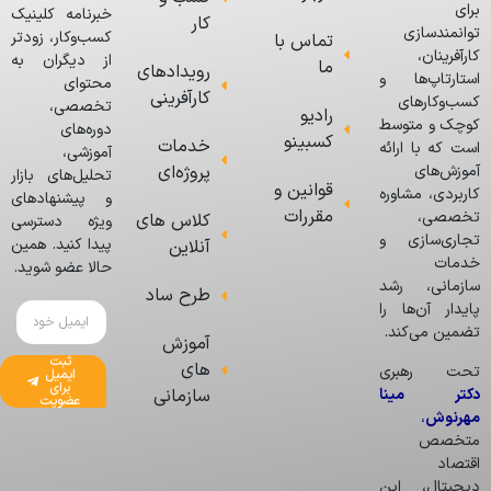
برای
خبرنامه کلینیک
کار
توانمندسازی
کسب‌وکار، زودتر
تماس با
کارآفرینان،
از دیگران به
ما
رویدادهای
استارتاپ‌ها و
محتوای
کارآفرینی
کسب‌وکارهای
تخصصی،
رادیو
کوچک و متوسط
دوره‌های
کسبینو
خدمات
است که با ارائه
آموزشی،
پروژه‌ای
آموزش‌های
تحلیل‌های بازار
قوانین و
کاربردی، مشاوره
و پیشنهادهای
مقررات
تخصصی،
کلاس های
ویژه دسترسی
تجاری‌سازی و
پیدا کنید. همین
آنلاین
خدمات
حالا عضو شوید.
سازمانی، رشد
طرح ساد
پایدار آن‌ها را
تضمین می‌کند.
آموزش
ثبت
های
تحت رهبری
ایمیل
برای
دکتر مینا
سازمانی
عضویت
مهرنوش
،
متخصص
اقتصاد
دیجیتال، این