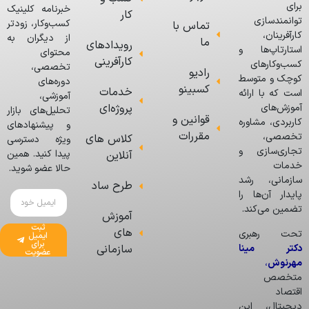
برای
خبرنامه کلینیک
کار
توانمندسازی
کسب‌وکار، زودتر
تماس با
کارآفرینان،
از دیگران به
ما
رویدادهای
استارتاپ‌ها و
محتوای
کارآفرینی
کسب‌وکارهای
تخصصی،
رادیو
کوچک و متوسط
دوره‌های
کسبینو
خدمات
است که با ارائه
آموزشی،
پروژه‌ای
آموزش‌های
تحلیل‌های بازار
قوانین و
کاربردی، مشاوره
و پیشنهادهای
مقررات
تخصصی،
کلاس های
ویژه دسترسی
تجاری‌سازی و
پیدا کنید. همین
آنلاین
خدمات
حالا عضو شوید.
سازمانی، رشد
طرح ساد
پایدار آن‌ها را
تضمین می‌کند.
آموزش
ثبت
های
تحت رهبری
ایمیل
برای
دکتر مینا
سازمانی
عضویت
مهرنوش
،
متخصص
اقتصاد
دیجیتال، این