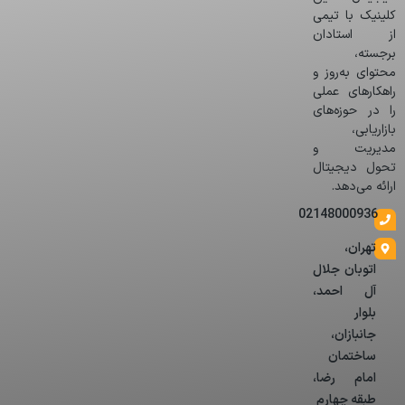
کلینیک با تیمی
از استادان
برجسته،
محتوای به‌روز و
راهکارهای عملی
را در حوزه‌های
بازاریابی،
مدیریت و
تحول دیجیتال
ارائه می‌دهد.
02148000936
تهران،
اتوبان جلال
آل احمد،
بلوار
جانبازان،
ساختمان
امام رضا،
طبقه چهارم