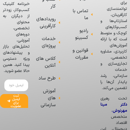
برای
خبرنامه کلینیک
کار
توانمندسازی
کسب‌وکار، زودتر
تماس با
کارآفرینان،
از دیگران به
ما
رویدادهای
استارتاپ‌ها و
محتوای
کارآفرینی
کسب‌وکارهای
تخصصی،
رادیو
کوچک و متوسط
دوره‌های
کسبینو
خدمات
است که با ارائه
آموزشی،
پروژه‌ای
آموزش‌های
تحلیل‌های بازار
قوانین و
کاربردی، مشاوره
و پیشنهادهای
مقررات
تخصصی،
کلاس های
ویژه دسترسی
تجاری‌سازی و
پیدا کنید. همین
آنلاین
خدمات
حالا عضو شوید.
سازمانی، رشد
طرح ساد
پایدار آن‌ها را
تضمین می‌کند.
آموزش
ثبت
های
تحت رهبری
ایمیل
برای
دکتر مینا
سازمانی
عضویت
مهرنوش
،
متخصص
اقتصاد
دیجیتال، این