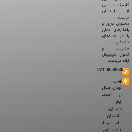
کلینیک با تیمی
از استادان
برجسته،
محتوای به‌روز و
راهکارهای عملی
را در حوزه‌های
بازاریابی،
مدیریت و
تحول دیجیتال
ارائه می‌دهد.
02148000936
تهران،
اتوبان جلال
آل احمد،
بلوار
جانبازان،
ساختمان
امام رضا،
طبقه چهارم