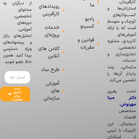
کارآفرینان،
از دیگران به
ما
رویدادهای
استارتاپ‌ها و
محتوای
کارآفرینی
کسب‌وکارهای
تخصصی،
رادیو
کوچک و متوسط
دوره‌های
کسبینو
خدمات
است که با ارائه
آموزشی،
پروژه‌ای
آموزش‌های
تحلیل‌های بازار
قوانین و
کاربردی، مشاوره
و پیشنهادهای
مقررات
تخصصی،
کلاس های
ویژه دسترسی
تجاری‌سازی و
پیدا کنید. همین
آنلاین
خدمات
حالا عضو شوید.
سازمانی، رشد
طرح ساد
پایدار آن‌ها را
تضمین می‌کند.
آموزش
ثبت
های
تحت رهبری
ایمیل
برای
دکتر مینا
سازمانی
عضویت
مهرنوش
،
متخصص
اقتصاد
دیجیتال، این
کلینیک با تیمی
از استادان