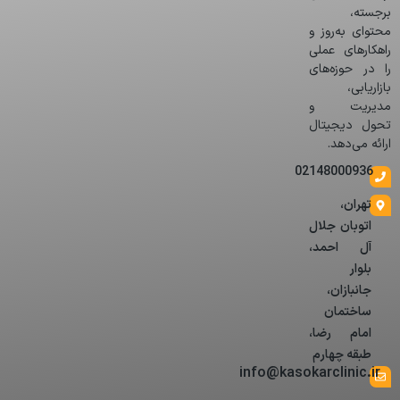
برجسته،
محتوای به‌روز و
راهکارهای عملی
را در حوزه‌های
بازاریابی،
مدیریت و
تحول دیجیتال
ارائه می‌دهد.
02148000936
تهران،
اتوبان جلال
آل احمد،
بلوار
جانبازان،
ساختمان
امام رضا،
طبقه چهارم
info@kasokarclinic.ir