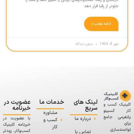
جلوتر از رقبا قرار دهد
ادامه مطلب »
مهر 8, 1404
بدون دیدگاه
لینک های
خدمات ما
عضویت در
کلینیک کسب و
سریع
خبرنامه
کار کسبینو
مشاوره
پلتفرمی جامع
درباره ما
با عضویت در
کسب و
برای
خبرنامه کلینیک
کار
توانمندسازی
کسب‌وکار، زودتر
تماس با