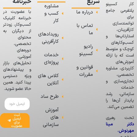
سریع
خبرنامه
کار کسبینو
مشاوره
پلتفرمی جامع
درباره ما
با عضویت در
کسب و
برای
خبرنامه کلینیک
کار
توانمندسازی
کسب‌وکار، زودتر
تماس با
کارآفرینان،
از دیگران به
ما
رویدادهای
استارتاپ‌ها و
محتوای
کارآفرینی
کسب‌وکارهای
تخصصی،
رادیو
کوچک و متوسط
دوره‌های
کسبینو
خدمات
است که با ارائه
آموزشی،
پروژه‌ای
آموزش‌های
تحلیل‌های بازار
قوانین و
کاربردی، مشاوره
و پیشنهادهای
مقررات
تخصصی،
کلاس های
ویژه دسترسی
تجاری‌سازی و
پیدا کنید. همین
آنلاین
خدمات
حالا عضو شوید.
سازمانی، رشد
طرح ساد
پایدار آن‌ها را
تضمین می‌کند.
آموزش
ثبت
های
تحت رهبری
ایمیل
برای
دکتر مینا
سازمانی
عضویت
مهرنوش
،