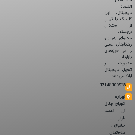
متخصص
اقتصاد
دیجیتال، این
کلینیک با تیمی
از استادان
برجسته،
محتوای به‌روز و
راهکارهای عملی
را در حوزه‌های
بازاریابی،
مدیریت و
تحول دیجیتال
ارائه می‌دهد.
02148000936
تهران،
اتوبان جلال
آل احمد،
بلوار
جانبازان،
ساختمان