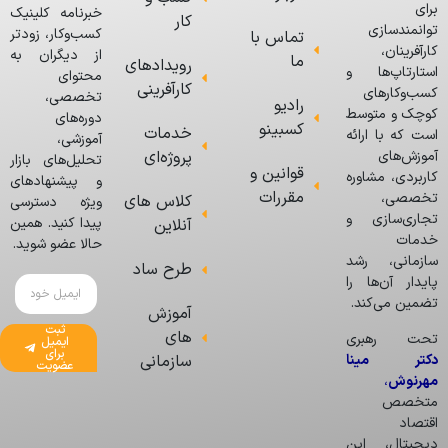
برای
خبرنامه کلینیک
کار
توانمندسازی
کسب‌وکار، زودتر
تماس با
کارآفرینان،
از دیگران به
ما
رویدادهای
استارتاپ‌ها و
محتوای
کارآفرینی
کسب‌وکارهای
تخصصی،
رادیو
کوچک و متوسط
دوره‌های
کسبینو
خدمات
است که با ارائه
آموزشی،
پروژه‌ای
آموزش‌های
تحلیل‌های بازار
قوانین و
کاربردی، مشاوره
و پیشنهادهای
مقررات
تخصصی،
کلاس های
ویژه دسترسی
تجاری‌سازی و
پیدا کنید. همین
آنلاین
خدمات
حالا عضو شوید.
سازمانی، رشد
طرح ساد
پایدار آن‌ها را
تضمین می‌کند.
آموزش
ثبت
های
تحت رهبری
ایمیل
برای
دکتر مینا
سازمانی
عضویت
مهرنوش
،
متخصص
اقتصاد
دیجیتال، این