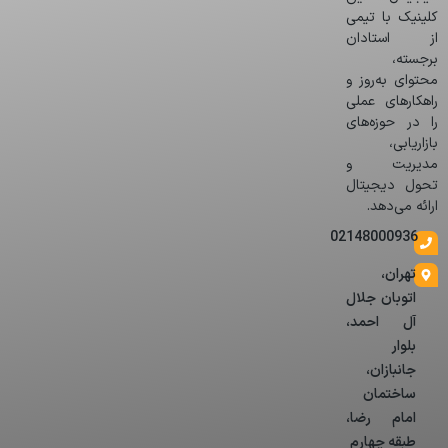
کلینیک با تیمی
از استادان
برجسته،
محتوای به‌روز و
راهکارهای عملی
را در حوزه‌های
بازاریابی،
مدیریت و
تحول دیجیتال
ارائه می‌دهد.
02148000936
تهران،
اتوبان جلال
آل احمد،
بلوار
جانبازان،
ساختمان
امام رضا،
طبقه چهارم