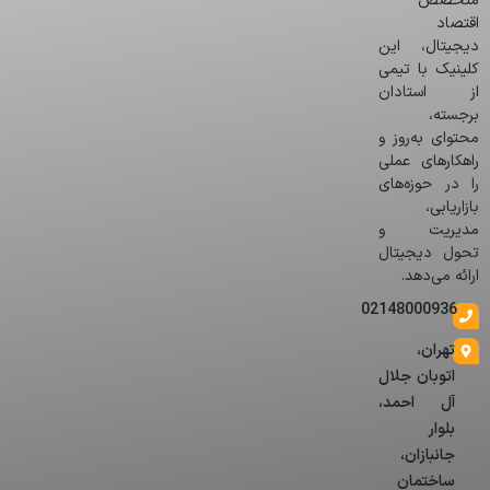
متخصص
اقتصاد
دیجیتال، این
کلینیک با تیمی
از استادان
برجسته،
محتوای به‌روز و
راهکارهای عملی
را در حوزه‌های
بازاریابی،
مدیریت و
تحول دیجیتال
ارائه می‌دهد.
02148000936
تهران،
اتوبان جلال
آل احمد،
بلوار
جانبازان،
ساختمان