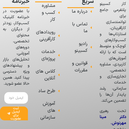
سریع
خبرنامه
کار کسبینو
مشاوره
پلتفرمی جامع
درباره ما
با عضویت در
کسب و
برای
خبرنامه کلینیک
کار
توانمندسازی
کسب‌وکار، زودتر
تماس با
کارآفرینان،
از دیگران به
ما
رویدادهای
استارتاپ‌ها و
محتوای
کارآفرینی
کسب‌وکارهای
تخصصی،
رادیو
کوچک و متوسط
دوره‌های
کسبینو
خدمات
است که با ارائه
آموزشی،
پروژه‌ای
آموزش‌های
تحلیل‌های بازار
قوانین و
کاربردی، مشاوره
و پیشنهادهای
مقررات
تخصصی،
کلاس های
ویژه دسترسی
تجاری‌سازی و
پیدا کنید. همین
آنلاین
خدمات
حالا عضو شوید.
سازمانی، رشد
طرح ساد
پایدار آن‌ها را
تضمین می‌کند.
آموزش
ثبت
های
تحت رهبری
ایمیل
برای
دکتر مینا
سازمانی
عضویت
مهرنوش
،