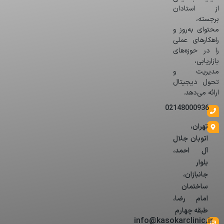
از استادان
برجسته،
محتوای به‌روز و
راهکارهای عملی
را در حوزه‌های
بازاریابی،
مدیریت و
تحول دیجیتال
ارائه می‌دهد.
02148000936
تهران،
اتوبان جلال
آل احمد،
بلوار
جانبازان،
ساختمان
امام رضا،
طبقه چهارم
info@kasokarclinic.ir