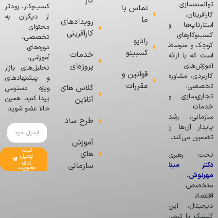
کار
توانمندسازی
کسب‌وکار، زودتر
تماس با
کارآفرینان،
از دیگران به
ما
رویدادهای
استارتاپ‌ها و
محتوای
کارآفرینی
کسب‌وکارهای
تخصصی،
رادیو
کوچک و متوسط
دوره‌های
کسبینو
خدمات
است که با ارائه
آموزشی،
پروژه‌ای
آموزش‌های
تحلیل‌های بازار
قوانین و
کاربردی، مشاوره
و پیشنهادهای
مقررات
تخصصی،
کلاس های
ویژه دسترسی
تجاری‌سازی و
پیدا کنید. همین
آنلاین
خدمات
حالا عضو شوید.
سازمانی، رشد
طرح ساد
پایدار آن‌ها را
تضمین می‌کند.
آموزش
ثبت
های
تحت رهبری
ایمیل
برای
دکتر مینا
سازمانی
عضویت
مهرنوش
،
متخصص
اقتصاد
دیجیتال، این
کلینیک با تیمی