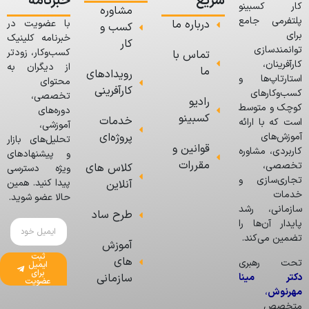
سریع
خبرنامه
کار کسبینو
مشاوره
پلتفرمی جامع
درباره ما
با عضویت در
کسب و
برای
خبرنامه کلینیک
کار
توانمندسازی
کسب‌وکار، زودتر
تماس با
کارآفرینان،
از دیگران به
ما
رویدادهای
استارتاپ‌ها و
محتوای
کارآفرینی
کسب‌وکارهای
تخصصی،
رادیو
کوچک و متوسط
دوره‌های
کسبینو
خدمات
است که با ارائه
آموزشی،
پروژه‌ای
آموزش‌های
تحلیل‌های بازار
قوانین و
کاربردی، مشاوره
و پیشنهادهای
مقررات
تخصصی،
کلاس های
ویژه دسترسی
تجاری‌سازی و
پیدا کنید. همین
آنلاین
خدمات
حالا عضو شوید.
سازمانی، رشد
طرح ساد
پایدار آن‌ها را
تضمین می‌کند.
آموزش
ثبت
های
تحت رهبری
ایمیل
برای
دکتر مینا
سازمانی
عضویت
مهرنوش
،
متخصص