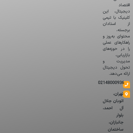
اقتصاد
دیجیتال، این
کلینیک با تیمی
از استادان
برجسته،
محتوای به‌روز و
راهکارهای عملی
را در حوزه‌های
بازاریابی،
مدیریت و
تحول دیجیتال
ارائه می‌دهد.
02148000936
تهران،
اتوبان جلال
آل احمد،
بلوار
جانبازان،
ساختمان