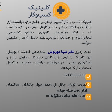
ل
کلینیک کسب و کار کسبینو پلتفرمی جامع برای توانمندسازی
کارآفرینان، استارتاپ‌ها و کسب‌وکارهای کوچک و متوسط است
که با ارائه آموزش‌های کاربردی، مشاوره تخصصی،
تجاری‌سازی و خدمات سازمانی، رشد پایدار آن‌ها را تضمین
می‌کند.
تحت رهبری
دکتر مینا مهرنوش
،
متخصص اقتصاد دیجیتال،
این کلینیک با تیمی از استادان برجسته، محتوای به‌روز و
راهکارهای عملی را در حوزه‌های بازاریابی، مدیریت و تحول
دیجیتال ارائه می‌دهد.
02148000936
تهران، اتوبان جلال آل احمد، بلوار جانبازان، ساختمان
امام رضا، طبقه چهارم
info@kasokarclinic.ir