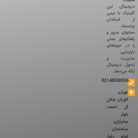
اقتصاد
دیجیتال، این
کلینیک با تیمی
از استادان
برجسته،
محتوای به‌روز و
راهکارهای عملی
را در حوزه‌های
بازاریابی،
مدیریت و
تحول دیجیتال
ارائه می‌دهد.
02148000936
تهران،
اتوبان جلال
آل احمد،
بلوار
جانبازان،
ساختمان
امام رضا،