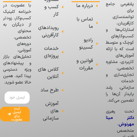
پلتفرمی جامع
درباره ما
با عضویت در
کسب و
برای
خبرنامه کلینیک
کار
توانمندسازی
کسب‌وکار، زودتر
تماس با
کارآفرینان،
از دیگران به
ما
رویدادهای
استارتاپ‌ها و
محتوای
کارآفرینی
کسب‌وکارهای
تخصصی،
رادیو
کوچک و متوسط
دوره‌های
کسبینو
خدمات
است که با ارائه
آموزشی،
پروژه‌ای
آموزش‌های
تحلیل‌های بازار
قوانین و
کاربردی، مشاوره
و پیشنهادهای
مقررات
تخصصی،
کلاس های
ویژه دسترسی
تجاری‌سازی و
پیدا کنید. همین
آنلاین
خدمات
حالا عضو شوید.
سازمانی، رشد
طرح ساد
پایدار آن‌ها را
تضمین می‌کند.
آموزش
ثبت
های
تحت رهبری
ایمیل
برای
دکتر مینا
سازمانی
عضویت
مهرنوش
،
متخصص