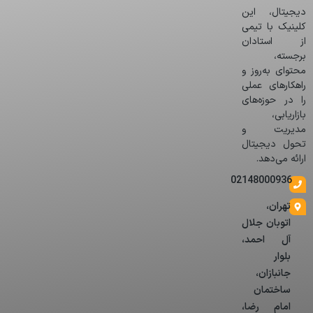
دیجیتال، این
کلینیک با تیمی
از استادان
برجسته،
محتوای به‌روز و
راهکارهای عملی
را در حوزه‌های
بازاریابی،
مدیریت و
تحول دیجیتال
ارائه می‌دهد.
02148000936
تهران،
اتوبان جلال
آل احمد،
بلوار
جانبازان،
ساختمان
امام رضا،