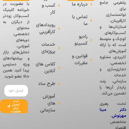
پلتفرمی جامع
درباره ما
با عضویت در
کسب و
برای
خبرنامه کلینیک
کار
توانمندسازی
کسب‌وکار، زودتر
تماس با
کارآفرینان،
از دیگران به
ما
رویدادهای
استارتاپ‌ها و
محتوای
کارآفرینی
کسب‌وکارهای
تخصصی،
رادیو
کوچک و متوسط
دوره‌های
کسبینو
خدمات
است که با ارائه
آموزشی،
پروژه‌ای
آموزش‌های
تحلیل‌های بازار
قوانین و
کاربردی، مشاوره
و پیشنهادهای
مقررات
تخصصی،
کلاس های
ویژه دسترسی
تجاری‌سازی و
پیدا کنید. همین
آنلاین
خدمات
حالا عضو شوید.
سازمانی، رشد
طرح ساد
پایدار آن‌ها را
تضمین می‌کند.
آموزش
ثبت
های
تحت رهبری
ایمیل
برای
دکتر مینا
سازمانی
عضویت
مهرنوش
،
متخصص
اقتصاد