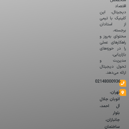
متخصص
اقتصاد
دیجیتال، این
کلینیک با تیمی
از استادان
برجسته،
محتوای به‌روز و
راهکارهای عملی
را در حوزه‌های
بازاریابی،
مدیریت و
تحول دیجیتال
ارائه می‌دهد.
02148000936
تهران،
اتوبان جلال
آل احمد،
بلوار
جانبازان،
ساختمان