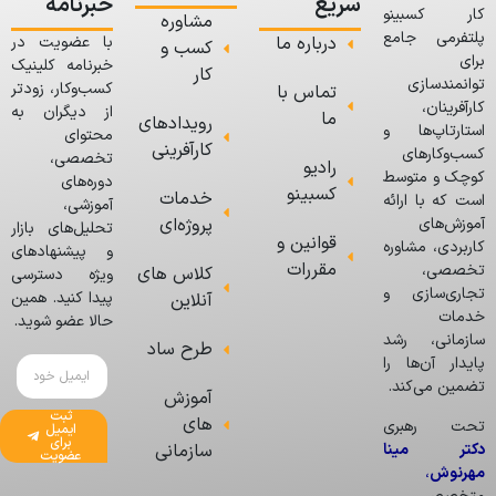
سریع
خبرنامه
کار کسبینو
مشاوره
پلتفرمی جامع
درباره ما
با عضویت در
کسب و
برای
خبرنامه کلینیک
کار
توانمندسازی
کسب‌وکار، زودتر
تماس با
کارآفرینان،
از دیگران به
ما
رویدادهای
استارتاپ‌ها و
محتوای
کارآفرینی
کسب‌وکارهای
تخصصی،
رادیو
کوچک و متوسط
دوره‌های
کسبینو
خدمات
است که با ارائه
آموزشی،
پروژه‌ای
آموزش‌های
تحلیل‌های بازار
قوانین و
کاربردی، مشاوره
و پیشنهادهای
مقررات
تخصصی،
کلاس های
ویژه دسترسی
تجاری‌سازی و
پیدا کنید. همین
آنلاین
خدمات
حالا عضو شوید.
سازمانی، رشد
طرح ساد
پایدار آن‌ها را
تضمین می‌کند.
آموزش
ثبت
های
تحت رهبری
ایمیل
برای
دکتر مینا
سازمانی
عضویت
مهرنوش
،