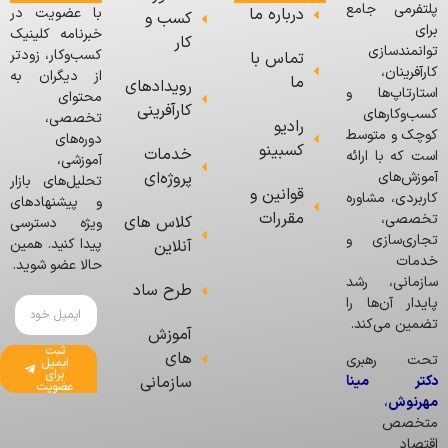
پلتفرمی جامع
درباره ما
با عضویت در
کسب و
برای
خبرنامه کلینیک
کار
توانمندسازی
کسب‌وکار، زودتر
تماس با
کارآفرینان،
از دیگران به
ما
رویدادهای
استارتاپ‌ها و
محتوای
کارآفرینی
کسب‌وکارهای
تخصصی،
رادیو
کوچک و متوسط
دوره‌های
کسبینو
خدمات
است که با ارائه
آموزشی،
پروژه‌ای
آموزش‌های
تحلیل‌های بازار
قوانین و
کاربردی، مشاوره
و پیشنهادهای
مقررات
تخصصی،
کلاس های
ویژه دسترسی
تجاری‌سازی و
پیدا کنید. همین
آنلاین
خدمات
حالا عضو شوید.
سازمانی، رشد
طرح ساد
پایدار آن‌ها را
تضمین می‌کند.
آموزش
ثبت
های
تحت رهبری
ایمیل
برای
دکتر مینا
سازمانی
عضویت
مهرنوش
،
متخصص
اقتصاد