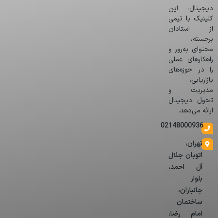
دیجیتال، این
کلینیک با تیمی
از استادان
برجسته،
محتوای به‌روز و
راهکارهای عملی
را در حوزه‌های
بازاریابی،
مدیریت و
تحول دیجیتال
ارائه می‌دهد.
02148000936
تهران،
اتوبان جلال
آل احمد،
بلوار
جانبازان،
ساختمان
امام رضا،