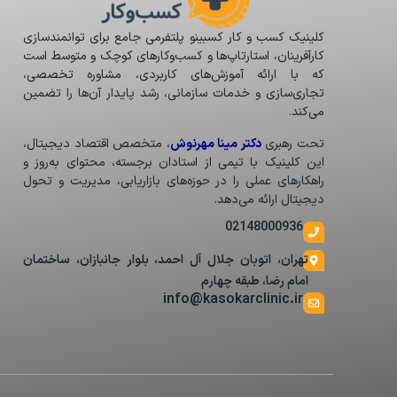
کلینیک کسب و کار کسبینو پلتفرمی جامع برای توانمندسازی
کارآفرینان، استارتاپ‌ها و کسب‌وکارهای کوچک و متوسط است
که با ارائه آموزش‌های کاربردی، مشاوره تخصصی،
تجاری‌سازی و خدمات سازمانی، رشد پایدار آن‌ها را تضمین
می‌کند.
تحت رهبری
دکتر مینا مهرنوش
،
متخصص اقتصاد دیجیتال،
این کلینیک با تیمی از استادان برجسته، محتوای به‌روز و
راهکارهای عملی را در حوزه‌های بازاریابی، مدیریت و تحول
دیجیتال ارائه می‌دهد.
02148000936
تهران، اتوبان جلال آل احمد، بلوار جانبازان، ساختمان
امام رضا، طبقه چهارم
info@kasokarclinic.ir