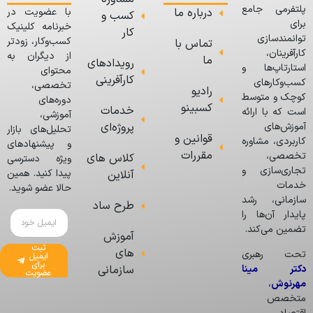
پلتفرمی جامع
درباره ما
با عضویت در
کسب و
برای
خبرنامه کلینیک
کار
توانمندسازی
کسب‌وکار، زودتر
تماس با
کارآفرینان،
از دیگران به
ما
رویدادهای
استارتاپ‌ها و
محتوای
کارآفرینی
کسب‌وکارهای
تخصصی،
رادیو
کوچک و متوسط
دوره‌های
کسبینو
خدمات
است که با ارائه
آموزشی،
پروژه‌ای
آموزش‌های
تحلیل‌های بازار
قوانین و
کاربردی، مشاوره
و پیشنهادهای
مقررات
تخصصی،
کلاس های
ویژه دسترسی
تجاری‌سازی و
پیدا کنید. همین
آنلاین
خدمات
حالا عضو شوید.
سازمانی، رشد
طرح ساد
پایدار آن‌ها را
تضمین می‌کند.
آموزش
ثبت
های
تحت رهبری
ایمیل
برای
دکتر مینا
سازمانی
عضویت
مهرنوش
،
متخصص