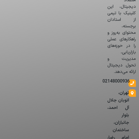
اقتصاد
دیجیتال، این
کلینیک با تیمی
از استادان
برجسته،
محتوای به‌روز و
راهکارهای عملی
را در حوزه‌های
بازاریابی،
مدیریت و
تحول دیجیتال
ارائه می‌دهد.
02148000936
تهران،
اتوبان جلال
آل احمد،
بلوار
جانبازان،
ساختمان
امام رضا،