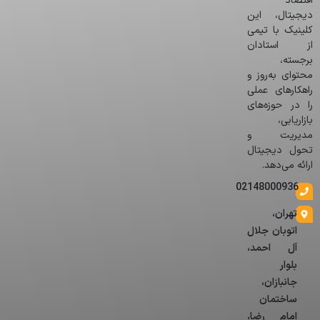
اقتصاد
دیجیتال، این
کلینیک با تیمی
از استادان
برجسته،
محتوای به‌روز و
راهکارهای عملی
را در حوزه‌های
بازاریابی،
مدیریت و
تحول دیجیتال
ارائه می‌دهد.
02148000936
تهران،
اتوبان جلال
آل احمد،
بلوار
جانبازان،
ساختمان
امام رضا،