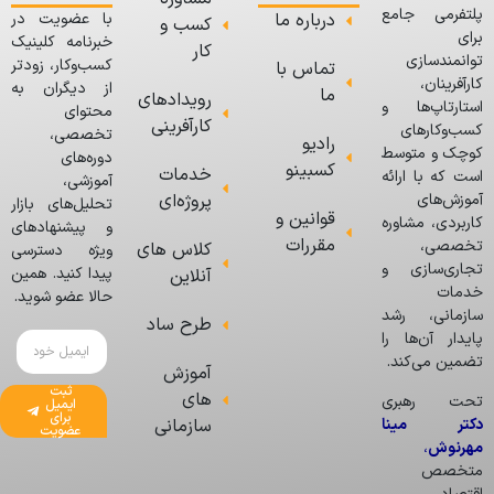
پلتفرمی جامع
درباره ما
با عضویت در
کسب و
برای
خبرنامه کلینیک
کار
توانمندسازی
کسب‌وکار، زودتر
تماس با
کارآفرینان،
از دیگران به
ما
رویدادهای
استارتاپ‌ها و
محتوای
کارآفرینی
کسب‌وکارهای
تخصصی،
رادیو
کوچک و متوسط
دوره‌های
کسبینو
خدمات
است که با ارائه
آموزشی،
پروژه‌ای
آموزش‌های
تحلیل‌های بازار
قوانین و
کاربردی، مشاوره
و پیشنهادهای
مقررات
تخصصی،
کلاس های
ویژه دسترسی
تجاری‌سازی و
پیدا کنید. همین
آنلاین
خدمات
حالا عضو شوید.
سازمانی، رشد
طرح ساد
پایدار آن‌ها را
تضمین می‌کند.
آموزش
ثبت
های
تحت رهبری
ایمیل
برای
دکتر مینا
سازمانی
عضویت
مهرنوش
،
متخصص