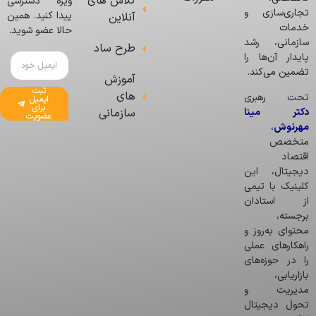
کلاس های
ویژه دسترسی
تجاری‌سازی و
پیدا کنید. همین
آنلاین
خدمات
حالا عضو شوید.
سازمانی، رشد
طرح ساد
پایدار آن‌ها را
تضمین می‌کند.
آموزش
ثبت
های
تحت رهبری
ایمیل
برای
دکتر مینا
سازمانی
عضویت
مهرنوش
،
متخصص
اقتصاد
دیجیتال، این
کلینیک با تیمی
از استادان
برجسته،
محتوای به‌روز و
راهکارهای عملی
را در حوزه‌های
بازاریابی،
مدیریت و
تحول دیجیتال