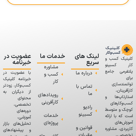
لینک های
خدمات ما
عضویت در
کلینیک کسب و
سریع
خبرنامه
کار کسبینو
مشاوره
پلتفرمی جامع
درباره ما
با عضویت در
کسب و
برای
خبرنامه کلینیک
کار
توانمندسازی
کسب‌وکار، زودتر
تماس با
کارآفرینان،
از دیگران به
ما
رویدادهای
استارتاپ‌ها و
محتوای
کارآفرینی
کسب‌وکارهای
تخصصی،
رادیو
کوچک و متوسط
دوره‌های
کسبینو
خدمات
است که با ارائه
آموزشی،
پروژه‌ای
آموزش‌های
تحلیل‌های بازار
قوانین و
کاربردی، مشاوره
و پیشنهادهای
مقررات
تخصصی،