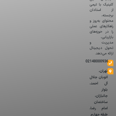
کلینیک با تیمی
از استادان
برجسته،
محتوای به‌روز و
راهکارهای عملی
را در حوزه‌های
بازاریابی،
مدیریت و
تحول دیجیتال
ارائه می‌دهد.
02148000936
تهران،
اتوبان جلال
آل احمد،
بلوار
جانبازان،
ساختمان
امام رضا،
طبقه چهارم