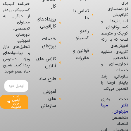
برای
خبرنامه کلینیک
کار
توانمندسازی
کسب‌وکار، زودتر
تماس با
کارآفرینان،
از دیگران به
ما
رویدادهای
استارتاپ‌ها و
محتوای
کارآفرینی
کسب‌وکارهای
تخصصی،
رادیو
کوچک و متوسط
دوره‌های
کسبینو
خدمات
است که با ارائه
آموزشی،
پروژه‌ای
آموزش‌های
تحلیل‌های بازار
قوانین و
کاربردی، مشاوره
و پیشنهادهای
مقررات
تخصصی،
کلاس های
ویژه دسترسی
تجاری‌سازی و
پیدا کنید. همین
آنلاین
خدمات
حالا عضو شوید.
سازمانی، رشد
طرح ساد
پایدار آن‌ها را
تضمین می‌کند.
آموزش
ثبت
های
تحت رهبری
ایمیل
برای
دکتر مینا
سازمانی
عضویت
مهرنوش
،
متخصص
اقتصاد
دیجیتال، این