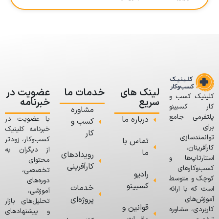
لینک های
خدمات ما
عضویت در
کلینیک کسب و
سریع
خبرنامه
کار کسبینو
مشاوره
پلتفرمی جامع
درباره ما
با عضویت در
کسب و
برای
خبرنامه کلینیک
کار
توانمندسازی
کسب‌وکار، زودتر
تماس با
کارآفرینان،
از دیگران به
ما
رویدادهای
استارتاپ‌ها و
محتوای
کارآفرینی
کسب‌وکارهای
تخصصی،
رادیو
کوچک و متوسط
دوره‌های
کسبینو
خدمات
است که با ارائه
آموزشی،
پروژه‌ای
آموزش‌های
تحلیل‌های بازار
قوانین و
کاربردی، مشاوره
و پیشنهادهای