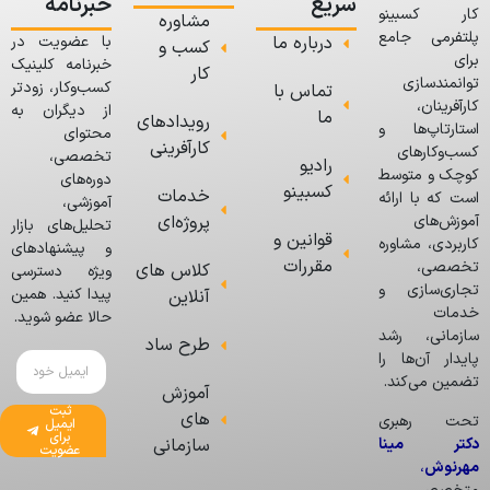
سریع
خبرنامه
کار کسبینو
مشاوره
پلتفرمی جامع
درباره ما
با عضویت در
کسب و
برای
خبرنامه کلینیک
کار
توانمندسازی
کسب‌وکار، زودتر
تماس با
کارآفرینان،
از دیگران به
ما
رویدادهای
استارتاپ‌ها و
محتوای
کارآفرینی
کسب‌وکارهای
تخصصی،
رادیو
کوچک و متوسط
دوره‌های
کسبینو
خدمات
است که با ارائه
آموزشی،
پروژه‌ای
آموزش‌های
تحلیل‌های بازار
قوانین و
کاربردی، مشاوره
و پیشنهادهای
مقررات
تخصصی،
کلاس های
ویژه دسترسی
تجاری‌سازی و
پیدا کنید. همین
آنلاین
خدمات
حالا عضو شوید.
سازمانی، رشد
طرح ساد
پایدار آن‌ها را
تضمین می‌کند.
آموزش
ثبت
های
تحت رهبری
ایمیل
برای
دکتر مینا
سازمانی
عضویت
مهرنوش
،