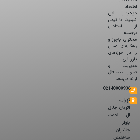
متخصص
اقتصاد
دیجیتال، این
کلینیک با تیمی
از استادان
برجسته،
محتوای به‌روز و
راهکارهای عملی
را در حوزه‌های
بازاریابی،
مدیریت و
تحول دیجیتال
ارائه می‌دهد.
02148000936
تهران،
اتوبان جلال
آل احمد،
بلوار
جانبازان،
ساختمان