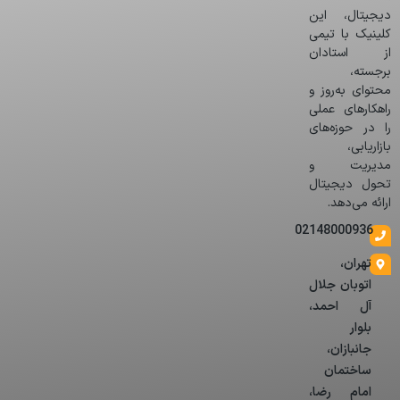
دیجیتال، این
کلینیک با تیمی
از استادان
برجسته،
محتوای به‌روز و
راهکارهای عملی
را در حوزه‌های
بازاریابی،
مدیریت و
تحول دیجیتال
ارائه می‌دهد.
02148000936
تهران،
اتوبان جلال
آل احمد،
بلوار
جانبازان،
ساختمان
امام رضا،