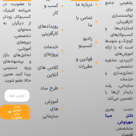
پلتفرمی جامع
درباره ما
با عضویت در
کسب و
برای
خبرنامه کلینیک
کار
توانمندسازی
کسب‌وکار، زودتر
تماس با
کارآفرینان،
از دیگران به
ما
رویدادهای
استارتاپ‌ها و
محتوای
کارآفرینی
کسب‌وکارهای
تخصصی،
رادیو
کوچک و متوسط
دوره‌های
کسبینو
خدمات
است که با ارائه
آموزشی،
پروژه‌ای
آموزش‌های
تحلیل‌های بازار
قوانین و
کاربردی، مشاوره
و پیشنهادهای
مقررات
تخصصی،
کلاس های
ویژه دسترسی
تجاری‌سازی و
پیدا کنید. همین
آنلاین
خدمات
حالا عضو شوید.
سازمانی، رشد
طرح ساد
پایدار آن‌ها را
تضمین می‌کند.
آموزش
ثبت
های
تحت رهبری
ایمیل
برای
دکتر مینا
سازمانی
عضویت
مهرنوش
،
متخصص
اقتصاد