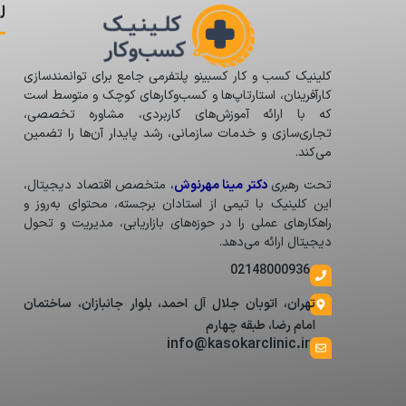
ل
کلینیک کسب و کار کسبینو پلتفرمی جامع برای توانمندسازی
کارآفرینان، استارتاپ‌ها و کسب‌وکارهای کوچک و متوسط است
که با ارائه آموزش‌های کاربردی، مشاوره تخصصی،
تجاری‌سازی و خدمات سازمانی، رشد پایدار آن‌ها را تضمین
می‌کند.
تحت رهبری
دکتر مینا مهرنوش
،
متخصص اقتصاد دیجیتال،
این کلینیک با تیمی از استادان برجسته، محتوای به‌روز و
راهکارهای عملی را در حوزه‌های بازاریابی، مدیریت و تحول
دیجیتال ارائه می‌دهد.
02148000936
تهران، اتوبان جلال آل احمد، بلوار جانبازان، ساختمان
امام رضا، طبقه چهارم
info@kasokarclinic.ir