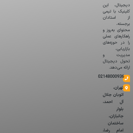
دیجیتال، این
کلینیک با تیمی
از استادان
برجسته،
محتوای به‌روز و
راهکارهای عملی
را در حوزه‌های
بازاریابی،
مدیریت و
تحول دیجیتال
ارائه می‌دهد.
02148000936
تهران،
اتوبان جلال
آل احمد،
بلوار
جانبازان،
ساختمان
امام رضا،