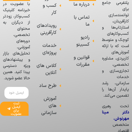
پلتفرمی جامع
درباره ما
با عضویت در
کسب و
برای
خبرنامه کلینیک
کار
توانمندسازی
کسب‌وکار، زودتر
تماس با
کارآفرینان،
از دیگران به
ما
رویدادهای
استارتاپ‌ها و
محتوای
کارآفرینی
کسب‌وکارهای
تخصصی،
رادیو
کوچک و متوسط
دوره‌های
کسبینو
خدمات
است که با ارائه
آموزشی،
پروژه‌ای
آموزش‌های
تحلیل‌های بازار
قوانین و
کاربردی، مشاوره
و پیشنهادهای
مقررات
تخصصی،
کلاس های
ویژه دسترسی
تجاری‌سازی و
پیدا کنید. همین
آنلاین
خدمات
حالا عضو شوید.
سازمانی، رشد
طرح ساد
پایدار آن‌ها را
تضمین می‌کند.
آموزش
ثبت
های
تحت رهبری
ایمیل
برای
دکتر مینا
سازمانی
عضویت
مهرنوش
،
متخصص
اقتصاد