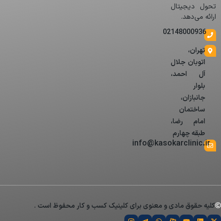
تحول دیجیتال
ارائه می‌دهد.
02148000936
تهران،
اتوبان جلال
آل احمد،
بلوار
جانبازان،
ساختمان
امام رضا،
طبقه چهارم
info@kasokarclinic.ir
کلیه حقوق مادی و معنوی برای کلینیک کسب و کار محفوظ است .