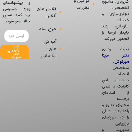
قوانین و
کاربردی، مشاوره
و پیشنهادهای
مقررات
تخصصی،
کلاس های
ویژه دسترسی
تجاری‌سازی و
پیدا کنید. همین
آنلاین
خدمات
حالا عضو شوید.
سازمانی، رشد
طرح ساد
پایدار آن‌ها را
تضمین می‌کند.
آموزش
ثبت
های
تحت رهبری
ایمیل
برای
دکتر مینا
سازمانی
عضویت
مهرنوش
،
متخصص
اقتصاد
دیجیتال، این
کلینیک با تیمی
از استادان
برجسته،
محتوای به‌روز و
راهکارهای عملی
را در حوزه‌های
بازاریابی،
مدیریت و