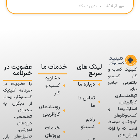
مهر 3, 1404
بدون دیدگاه
لینک های
خدمات ما
عضویت در
کلینیک کسب و
سریع
خبرنامه
کار کسبینو
مشاوره
پلتفرمی جامع
درباره ما
با عضویت در
کسب و
برای
خبرنامه کلینیک
کار
توانمندسازی
کسب‌وکار، زودتر
تماس با
کارآفرینان،
از دیگران به
ما
رویدادهای
استارتاپ‌ها و
محتوای
کارآفرینی
کسب‌وکارهای
تخصصی،
رادیو
کوچک و متوسط
دوره‌های
کسبینو
خدمات
است که با ارائه
آموزشی،
پروژه‌ای
آموزش‌های
تحلیل‌های بازار