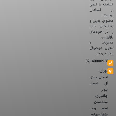
کلینیک با تیمی
از استادان
برجسته،
محتوای به‌روز و
راهکارهای عملی
را در حوزه‌های
بازاریابی،
مدیریت و
تحول دیجیتال
ارائه می‌دهد.
02148000936
تهران،
اتوبان جلال
آل احمد،
بلوار
جانبازان،
ساختمان
امام رضا،
طبقه چهارم