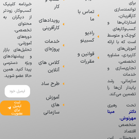
برای
خبرنامه کلینیک
کار
توانمندسازی
کسب‌وکار، زودتر
تماس با
کارآفرینان،
از دیگران به
ما
رویدادهای
استارتاپ‌ها و
محتوای
کارآفرینی
کسب‌وکارهای
تخصصی،
رادیو
کوچک و متوسط
دوره‌های
کسبینو
خدمات
است که با ارائه
آموزشی،
پروژه‌ای
آموزش‌های
تحلیل‌های بازار
قوانین و
کاربردی، مشاوره
و پیشنهادهای
مقررات
تخصصی،
کلاس های
ویژه دسترسی
تجاری‌سازی و
پیدا کنید. همین
آنلاین
خدمات
حالا عضو شوید.
سازمانی، رشد
طرح ساد
پایدار آن‌ها را
تضمین می‌کند.
آموزش
ثبت
های
تحت رهبری
ایمیل
برای
دکتر مینا
سازمانی
عضویت
مهرنوش
،
متخصص
اقتصاد
دیجیتال، این