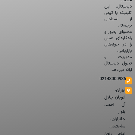
اقتصاد
دیجیتال، این
کلینیک با تیمی
از استادان
برجسته،
محتوای به‌روز و
راهکارهای عملی
را در حوزه‌های
بازاریابی،
مدیریت و
تحول دیجیتال
ارائه می‌دهد.
02148000936
تهران،
اتوبان جلال
آل احمد،
بلوار
جانبازان،
ساختمان
امام رضا،