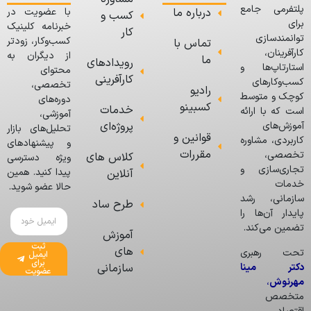
پلتفرمی جامع
درباره ما
با عضویت در
کسب و
برای
خبرنامه کلینیک
کار
توانمندسازی
کسب‌وکار، زودتر
تماس با
کارآفرینان،
از دیگران به
ما
رویدادهای
استارتاپ‌ها و
محتوای
کارآفرینی
کسب‌وکارهای
تخصصی،
رادیو
کوچک و متوسط
دوره‌های
کسبینو
خدمات
است که با ارائه
آموزشی،
پروژه‌ای
آموزش‌های
تحلیل‌های بازار
قوانین و
کاربردی، مشاوره
و پیشنهادهای
مقررات
تخصصی،
کلاس های
ویژه دسترسی
تجاری‌سازی و
پیدا کنید. همین
آنلاین
خدمات
حالا عضو شوید.
سازمانی، رشد
طرح ساد
پایدار آن‌ها را
تضمین می‌کند.
آموزش
ثبت
های
تحت رهبری
ایمیل
برای
دکتر مینا
سازمانی
عضویت
مهرنوش
،
متخصص