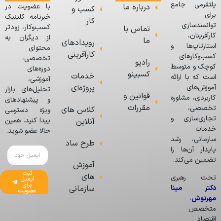
پلتفرمی جامع
درباره ما
با عضویت در
کسب و
برای
خبرنامه کلینیک
کار
توانمندسازی
کسب‌وکار، زودتر
تماس با
کارآفرینان،
از دیگران به
ما
رویدادهای
استارتاپ‌ها و
محتوای
کارآفرینی
کسب‌وکارهای
تخصصی،
رادیو
کوچک و متوسط
دوره‌های
کسبینو
خدمات
است که با ارائه
آموزشی،
پروژه‌ای
آموزش‌های
تحلیل‌های بازار
قوانین و
کاربردی، مشاوره
و پیشنهادهای
مقررات
تخصصی،
کلاس های
ویژه دسترسی
تجاری‌سازی و
پیدا کنید. همین
آنلاین
خدمات
حالا عضو شوید.
سازمانی، رشد
طرح ساد
پایدار آن‌ها را
تضمین می‌کند.
آموزش
ثبت
های
تحت رهبری
ایمیل
برای
دکتر مینا
سازمانی
عضویت
مهرنوش
،
متخصص
اقتصاد