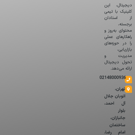
دیجیتال، این
کلینیک با تیمی
از استادان
برجسته،
محتوای به‌روز و
راهکارهای عملی
را در حوزه‌های
بازاریابی،
مدیریت و
تحول دیجیتال
ارائه می‌دهد.
02148000936
تهران،
اتوبان جلال
آل احمد،
بلوار
جانبازان،
ساختمان
امام رضا،