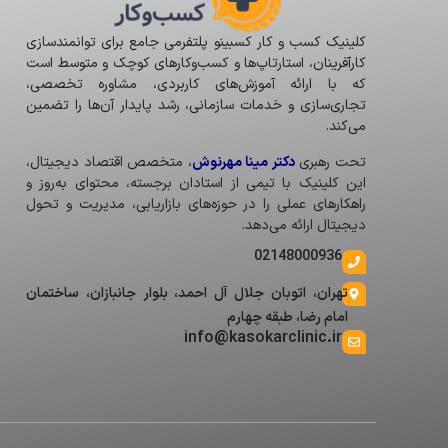
کلینیک کسب و کار کسبینو پلتفرمی جامع برای توانمندسازی
کارآفرینان، استارتاپ‌ها و کسب‌وکارهای کوچک و متوسط است
که با ارائه آموزش‌های کاربردی، مشاوره تخصصی،
تجاری‌سازی و خدمات سازمانی، رشد پایدار آن‌ها را تضمین
می‌کند.
تحت رهبری
دکتر مینا مهرنوش
،
متخصص اقتصاد دیجیتال،
این کلینیک با تیمی از استادان برجسته، محتوای به‌روز و
راهکارهای عملی را در حوزه‌های بازاریابی، مدیریت و تحول
دیجیتال ارائه می‌دهد.
02148000936
تهران، اتوبان جلال آل احمد، بلوار جانبازان، ساختمان
امام رضا، طبقه چهارم
info@kasokarclinic.ir