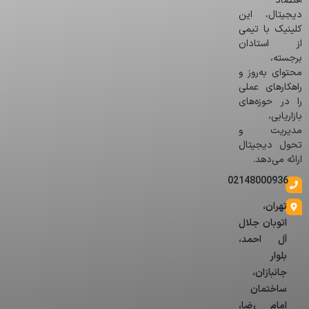
اقتصاد
دیجیتال، این
کلینیک با تیمی
از استادان
برجسته،
محتوای به‌روز و
راهکارهای عملی
را در حوزه‌های
بازاریابی،
مدیریت و
تحول دیجیتال
ارائه می‌دهد.
02148000936
تهران،
اتوبان جلال
آل احمد،
بلوار
جانبازان،
ساختمان
امام رضا،