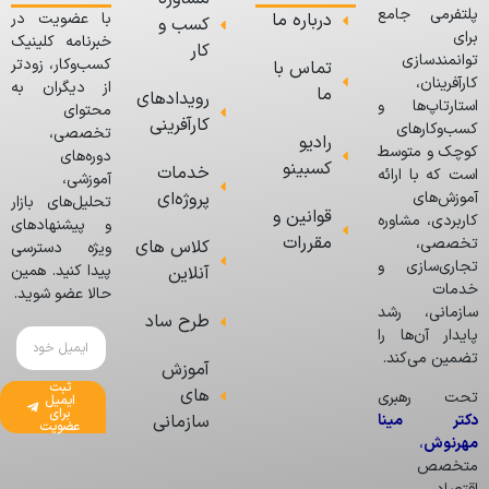
پلتفرمی جامع
درباره ما
با عضویت در
کسب و
برای
خبرنامه کلینیک
کار
توانمندسازی
کسب‌وکار، زودتر
تماس با
کارآفرینان،
از دیگران به
ما
رویدادهای
استارتاپ‌ها و
محتوای
کارآفرینی
کسب‌وکارهای
تخصصی،
رادیو
کوچک و متوسط
دوره‌های
کسبینو
خدمات
است که با ارائه
آموزشی،
پروژه‌ای
آموزش‌های
تحلیل‌های بازار
قوانین و
کاربردی، مشاوره
و پیشنهادهای
مقررات
تخصصی،
کلاس های
ویژه دسترسی
تجاری‌سازی و
پیدا کنید. همین
آنلاین
خدمات
حالا عضو شوید.
سازمانی، رشد
طرح ساد
پایدار آن‌ها را
تضمین می‌کند.
آموزش
ثبت
های
تحت رهبری
ایمیل
برای
دکتر مینا
سازمانی
عضویت
مهرنوش
،
متخصص