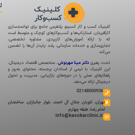
ل
کلینیک کسب و کار کسبینو پلتفرمی جامع برای توانمندسازی
کارآفرینان، استارتاپ‌ها و کسب‌وکارهای کوچک و متوسط است
که با ارائه آموزش‌های کاربردی، مشاوره تخصصی،
تجاری‌سازی و خدمات سازمانی، رشد پایدار آن‌ها را تضمین
می‌کند.
تحت رهبری
دکتر مینا مهرنوش
،
متخصص اقتصاد دیجیتال،
این کلینیک با تیمی از استادان برجسته، محتوای به‌روز و
راهکارهای عملی را در حوزه‌های بازاریابی، مدیریت و تحول
دیجیتال ارائه می‌دهد.
02148000936
تهران، اتوبان جلال آل احمد، بلوار جانبازان، ساختمان
امام رضا، طبقه چهارم
info@kasokarclinic.ir