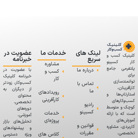
لینک های
خدمات ما
عضویت در
کلینیک کسب و
سریع
خبرنامه
کار کسبینو
مشاوره
پلتفرمی جامع
درباره ما
با عضویت در
کسب و
برای
خبرنامه کلینیک
کار
توانمندسازی
کسب‌وکار، زودتر
تماس با
کارآفرینان،
از دیگران به
ما
رویدادهای
استارتاپ‌ها و
محتوای
کارآفرینی
کسب‌وکارهای
تخصصی،
رادیو
کوچک و متوسط
دوره‌های
کسبینو
خدمات
است که با ارائه
آموزشی،
پروژه‌ای
آموزش‌های
تحلیل‌های بازار
قوانین و
کاربردی، مشاوره
و پیشنهادهای
مقررات
تخصصی،
کلاس های
ویژه دسترسی