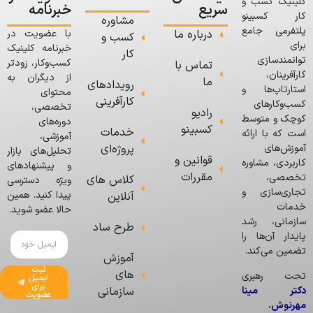
کلینیک کسب و
سریع
خبرنامه
کار کسبینو
مشاوره
پلتفرمی جامع
درباره ما
با عضویت در
کسب و
برای
خبرنامه کلینیک
کار
توانمندسازی
کسب‌وکار، زودتر
تماس با
کارآفرینان،
از دیگران به
ما
رویدادهای
استارتاپ‌ها و
محتوای
کارآفرینی
کسب‌وکارهای
تخصصی،
رادیو
کوچک و متوسط
دوره‌های
کسبینو
خدمات
است که با ارائه
آموزشی،
پروژه‌ای
آموزش‌های
تحلیل‌های بازار
قوانین و
کاربردی، مشاوره
و پیشنهادهای
مقررات
تخصصی،
کلاس های
ویژه دسترسی
تجاری‌سازی و
پیدا کنید. همین
آنلاین
خدمات
حالا عضو شوید.
سازمانی، رشد
طرح ساد
پایدار آن‌ها را
تضمین می‌کند.
آموزش
ثبت
های
تحت رهبری
ایمیل
برای
دکتر مینا
سازمانی
عضویت
مهرنوش
،