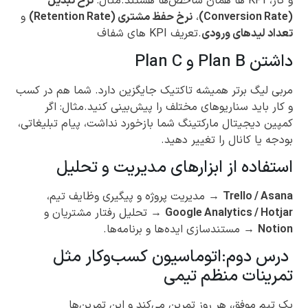
و کار، KPI ها همان شاخص‌ها هستند.مثال:
نرخ تبدیل
(Conversion Rate)
،
نرخ حفظ مشتری (Retention Rate)
و
تعداد لیدهای ورودی
.تعریف KPI های شفاف
داشتن Plan B و Plan C
مربی لیگ برتر همیشه تاکتیک جایگزین دارد. شما هم در کسب
و کار باید سناریوهای مختلف را پیش‌بینی کنید.مثال: اگر
کمپین دیجیتال مارکتینگ شما بازخورد نداشت، پیام تبلیغاتی،
بودجه یا کانال را تغییر دهید.
استفاده از ابزارهای مدیریت و تحلیل
Trello / Asana
→ مدیریت پروژه و پیگیری وظایف تیم،
Google Analytics / Hotjar
→ تحلیل رفتار مشتریان و
Notion
→ مستندسازی ایده‌ها و برنامه‌ها.
درس دوم:اتوماسیون کسب‌وکار مثل
تمرینات منظم تیمی
یک تیم موفق، هر روز تمرین می‌کند و این تمرین‌ها