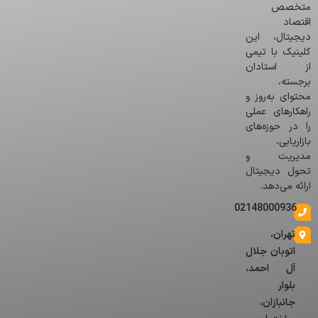
متخصص
اقتصاد
دیجیتال، این
کلینیک با تیمی
از استادان
برجسته،
محتوای به‌روز و
راهکارهای عملی
را در حوزه‌های
بازاریابی،
مدیریت و
تحول دیجیتال
ارائه می‌دهد.
02148000936
تهران،
اتوبان جلال
آل احمد،
بلوار
جانبازان،