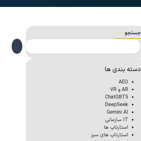
جستجو
دسته بندی ها
AEO
AR و VR
ChatGBT5
DeepSeek
Gemini AI
IT سازمانی
استارتاپ ها
استارتاپ های سبز