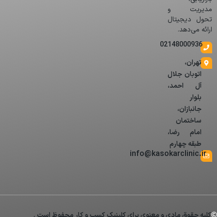
مدیریت و
تحول دیجیتال
ارائه می‌دهد.
02148000936
تهران،
اتوبان جلال
آل احمد،
بلوار
جانبازان،
ساختمان
امام رضا،
طبقه چهارم
info@kasokarclinic.ir
کلیه حقوق مادی و معنوی برای کلینیک کسب و کار محفوظ است .