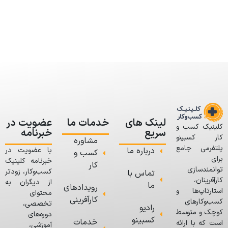
لینک های
خدمات ما
عضویت در
کلینیک کسب و
سریع
خبرنامه
کار کسبینو
مشاوره
پلتفرمی جامع
درباره ما
با عضویت در
کسب و
برای
خبرنامه کلینیک
کار
توانمندسازی
کسب‌وکار، زودتر
تماس با
کارآفرینان،
از دیگران به
ما
رویدادهای
استارتاپ‌ها و
محتوای
کارآفرینی
کسب‌وکارهای
تخصصی،
رادیو
کوچک و متوسط
دوره‌های
کسبینو
خدمات
است که با ارائه
آموزشی،