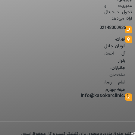
مدیریت و
تحول دیجیتال
ارائه می‌دهد.
02148000936
تهران،
اتوبان جلال
آل احمد،
بلوار
جانبازان،
ساختمان
امام رضا،
طبقه چهارم
info@kasokarclinic.ir
کلیه حقوق مادی و معنوی برای کلینیک کسب و کار محفوظ است .