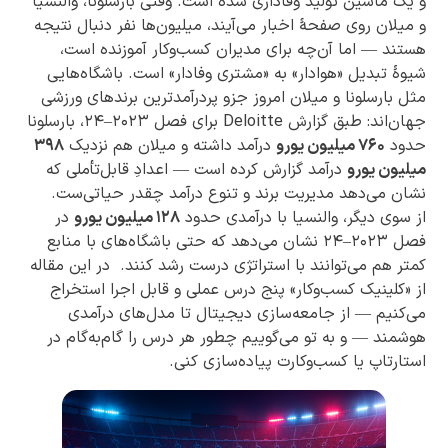
و یک ماشین تولید وفاداری شده است. وقتی بارسلونا، والنسیا
و میلان روی صفحهٔ اخبار می‌آیند، میلیون‌ها نفر دنبال نتیجه
هستند — اما آن‌چه برای مدیران کسب‌وکار آموزنده است،
شیوهٔ تبدیل «هوادار» به «مشتری وفادار» است. باشگاه‌هایی
مثل بارسلونا و میلان امروز جزو پردرآمدترین برندهای ورزشی
جهان‌اند: طبق گزارش Deloitte برای فصل ۲۰۲۳–۲۴، بارسلونا
حدود
۷۶۰ میلیون یورو
درآمد داشته و میلان هم نزدیک
۳۹۸
میلیون یورو
درآمد گزارش کرده است — اعدادِ قابل‌تأملی که
نشان می‌دهد مدیریت برند و تنوع درآمد چقدر حیاتی‌ست.
از سوی دیگر، والنسیا با درآمدی حدود
۱۲۸ میلیون یورو
در
فصل ۲۰۲۳–۲۴ نشان می‌دهد که حتی باشگاه‌های با منابع
کمتر هم می‌توانند با استراتژی درست رشد کنند. در این مقاله
از «کلینیک کسب‌وکار» پنج درس عملی و قابل اجرا استخراج
می‌کنیم — از جامعه‌سازی دیجیتال تا مدل‌های درآمدی
هوشمند — و به تو می‌گوییم چطور هر درس را گام‌به‌گام در
استارتاپ یا کسب‌وکارت پیاده‌سازی کنی.