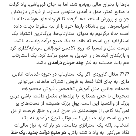
بارها با بحران مالی روبه‌رو شد، اما به جای فروپاشی، یاد گرفت
با منابع کمتر، مدل درآمدی متنوعی بسازد. از فروش بازیکنان
جوان و پرورش استعدادها گرفته تا قراردادهای هوشمندانه با
اسپانسرها، این باشگاه بارها خود را از لبه سقوط نجات داده
است.حالا برگردیم به دنیای استارتاپ‌ها: بزرگ‌ترین اشتباه یک
استارتاپ این است که فقط به یک منبع درآمد وابسته باشد.
درست مثل والنسیا که روی
آکادمی فوتبالش
سرمایه‌گذاری کرد
و بازیکنان آینده‌دار را تبدیل به منبع درآمد کرد، یک استارتاپ
هم باید همیشه به فکر
چند جریان درآمدی
باشد.
???? مثال کاربردی: اگر یک استارتاپ در حوزه خدمات آنلاین
داری، به جای اتکا فقط به فروش اشتراک ماهانه، می‌توانی
خدمات جانبی مثل آموزش تخصصی، فروش محصولات
دیجیتال یا حتی همکاری با برندهای مکمل داشته باشی.درس
بزرگ از والنسیا این است: پولِ بزرگ همیشه از دست‌های پر
نمی‌آید؛ گاهی از هوشمندی در خرج کردن و خلق فرصت از دل
بحران است.برای مدیران کسب‌وکار، تنوع درآمدی نه یک
انتخاب، بلکه یک استراتژی بقاست. هر بار که به تراز مالی‌ات
نگاه می‌کنی، به یاد داشته باش:
هر منبع درآمد جدید، یک خط