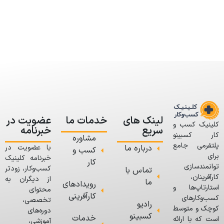
لینک های
خدمات ما
عضویت در
کلینیک کسب و
سریع
خبرنامه
کار کسبینو
مشاوره
پلتفرمی جامع
درباره ما
با عضویت در
کسب و
برای
خبرنامه کلینیک
کار
توانمندسازی
کسب‌وکار، زودتر
تماس با
کارآفرینان،
از دیگران به
ما
رویدادهای
استارتاپ‌ها و
محتوای
کارآفرینی
کسب‌وکارهای
تخصصی،
رادیو
کوچک و متوسط
دوره‌های
کسبینو
خدمات
است که با ارائه
آموزشی،