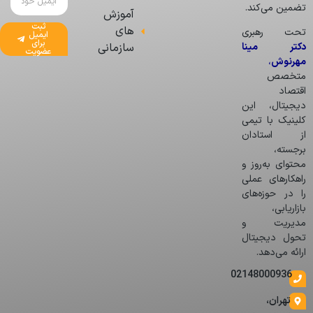
تضمین می‌کند.
آموزش
ثبت
های
تحت رهبری
ایمیل
برای
دکتر مینا
سازمانی
عضویت
مهرنوش
،
متخصص
اقتصاد
دیجیتال، این
کلینیک با تیمی
از استادان
برجسته،
محتوای به‌روز و
راهکارهای عملی
را در حوزه‌های
بازاریابی،
مدیریت و
تحول دیجیتال
ارائه می‌دهد.
02148000936
تهران،