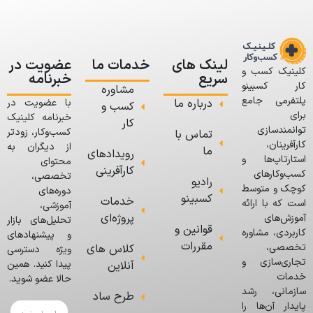
لینک های
خدمات ما
عضویت در
کلینیک کسب و
سریع
خبرنامه
کار کسبینو
مشاوره
پلتفرمی جامع
درباره ما
با عضویت در
کسب و
برای
خبرنامه کلینیک
کار
توانمندسازی
کسب‌وکار، زودتر
تماس با
کارآفرینان،
از دیگران به
ما
رویدادهای
استارتاپ‌ها و
محتوای
کارآفرینی
کسب‌وکارهای
تخصصی،
رادیو
کوچک و متوسط
دوره‌های
کسبینو
خدمات
است که با ارائه
آموزشی،
پروژه‌ای
آموزش‌های
تحلیل‌های بازار
قوانین و
کاربردی، مشاوره
و پیشنهادهای
مقررات
تخصصی،
کلاس های
ویژه دسترسی
تجاری‌سازی و
پیدا کنید. همین
آنلاین
خدمات
حالا عضو شوید.
سازمانی، رشد
طرح ساد
پایدار آن‌ها را