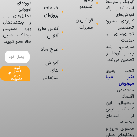
کوچک و متوسط
دوره‌های
کسبینو
خدمات
است که با ارائه
آموزشی،
پروژه‌ای
آموزش‌های
تحلیل‌های بازار
قوانین و
کاربردی، مشاوره
و پیشنهادهای
مقررات
تخصصی،
کلاس های
ویژه دسترسی
تجاری‌سازی و
پیدا کنید. همین
آنلاین
خدمات
حالا عضو شوید.
سازمانی، رشد
طرح ساد
پایدار آن‌ها را
تضمین می‌کند.
آموزش
ثبت
های
تحت رهبری
ایمیل
برای
دکتر مینا
سازمانی
عضویت
مهرنوش
،
متخصص
اقتصاد
دیجیتال، این
کلینیک با تیمی
از استادان
برجسته،
محتوای به‌روز و
راهکارهای عملی