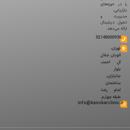
را در حوزه‌های
بازاریابی،
مدیریت و
تحول دیجیتال
ارائه می‌دهد.
02148000936
تهران،
اتوبان جلال
آل احمد،
بلوار
جانبازان،
ساختمان
امام رضا،
طبقه چهارم
info@kasokarclinic.ir