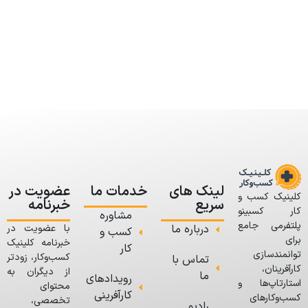
لینک های
خدمات ما
عضویت در
کلینیک کسب و
سریع
خبرنامه
کار کسبینو
مشاوره
پلتفرمی جامع
درباره ما
با عضویت در
کسب و
برای
خبرنامه کلینیک
کار
توانمندسازی
کسب‌وکار، زودتر
تماس با
کارآفرینان،
از دیگران به
ما
رویدادهای
استارتاپ‌ها و
محتوای
کارآفرینی
کسب‌وکارهای
تخصصی،
رادیو