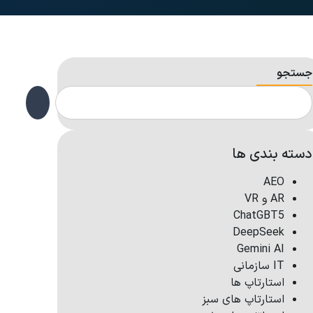
جستجو
دسته بندی ها
AEO
AR و VR
ChatGBT5
DeepSeek
Gemini AI
IT سازمانی
استارتاپ ها
استارتاپ های سبز