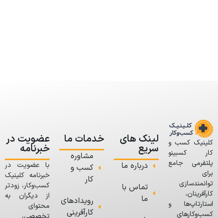
لینک های
خدمات ما
عضویت در
کلینیک کسب و
سریع
خبرنامه
کار کسبینو
مشاوره
پلتفرمی جامع
درباره ما
با عضویت در
کسب و
برای
خبرنامه کلینیک
کار
توانمندسازی
کسب‌وکار، زودتر
تماس با
کارآفرینان،
از دیگران به
ما
رویدادهای
استارتاپ‌ها و
محتوای
کارآفرینی
کسب‌وکارهای
تخصصی،