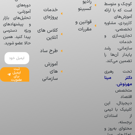
رادیو
کوچک و متوسط
دوره‌های
کسبینو
خدمات
است که با ارائه
آموزشی،
پروژه‌ای
آموزش‌های
تحلیل‌های بازار
قوانین و
کاربردی، مشاوره
و پیشنهادهای
مقررات
تخصصی،
کلاس های
ویژه دسترسی
تجاری‌سازی و
پیدا کنید. همین
آنلاین
خدمات
حالا عضو شوید.
سازمانی، رشد
طرح ساد
پایدار آن‌ها را
تضمین می‌کند.
آموزش
ثبت
های
تحت رهبری
ایمیل
برای
دکتر مینا
سازمانی
عضویت
مهرنوش
،
متخصص
اقتصاد
دیجیتال، این
کلینیک با تیمی
از استادان
برجسته،
محتوای به‌روز و
راهکارهای عملی