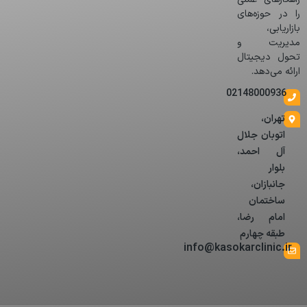
را در حوزه‌های
بازاریابی،
مدیریت و
تحول دیجیتال
ارائه می‌دهد.
02148000936
تهران،
اتوبان جلال
آل احمد،
بلوار
جانبازان،
ساختمان
امام رضا،
طبقه چهارم
info@kasokarclinic.ir