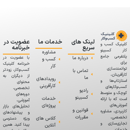
لینک های
خدمات ما
عضویت در
کلینیک کسب و
سریع
خبرنامه
کار کسبینو
مشاوره
پلتفرمی جامع
درباره ما
با عضویت در
کسب و
برای
خبرنامه کلینیک
کار
توانمندسازی
کسب‌وکار، زودتر
تماس با
کارآفرینان،
از دیگران به
ما
رویدادهای
استارتاپ‌ها و
محتوای
کارآفرینی
کسب‌وکارهای
تخصصی،
رادیو
کوچک و متوسط
دوره‌های
کسبینو
خدمات
است که با ارائه
آموزشی،
پروژه‌ای
آموزش‌های
تحلیل‌های بازار
قوانین و
کاربردی، مشاوره
و پیشنهادهای
مقررات
تخصصی،
کلاس های
ویژه دسترسی
تجاری‌سازی و
پیدا کنید. همین
آنلاین
خدمات