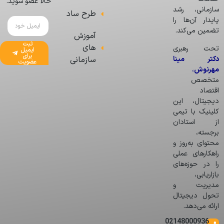
حالا عضو شوید.
سازمانی، رشد
طرح ساد
پایدار آن‌ها را
تضمین می‌کند.
آموزش
ثبت
های
تحت رهبری
ایمیل
برای
دکتر مینا
سازمانی
عضویت
مهرنوش
،
متخصص
اقتصاد
دیجیتال، این
کلینیک با تیمی
از استادان
برجسته،
محتوای به‌روز و
راهکارهای عملی
را در حوزه‌های
بازاریابی،
مدیریت و
تحول دیجیتال
ارائه می‌دهد.
02148000936