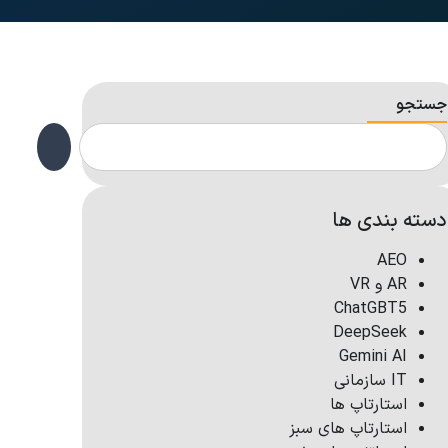
جستجو
دسته بندی ها
AEO
AR و VR
ChatGBT5
DeepSeek
Gemini AI
IT سازمانی
استارتاپ ها
استارتاپ های سبز