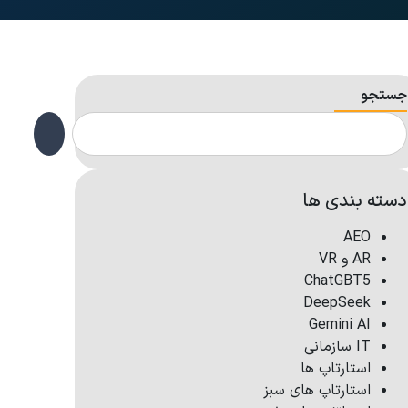
جستجو
دسته بندی ها
AEO
AR و VR
ChatGBT5
DeepSeek
Gemini AI
IT سازمانی
استارتاپ ها
استارتاپ های سبز