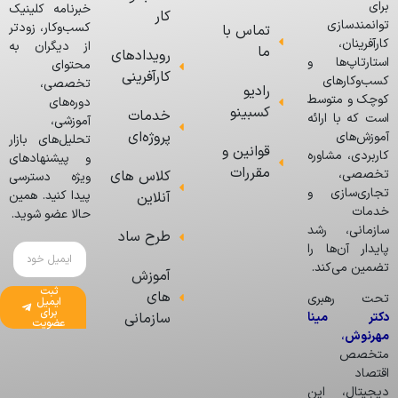
برای
خبرنامه کلینیک
کار
توانمندسازی
کسب‌وکار، زودتر
تماس با
کارآفرینان،
از دیگران به
ما
رویدادهای
استارتاپ‌ها و
محتوای
کارآفرینی
کسب‌وکارهای
تخصصی،
رادیو
کوچک و متوسط
دوره‌های
کسبینو
خدمات
است که با ارائه
آموزشی،
پروژه‌ای
آموزش‌های
تحلیل‌های بازار
قوانین و
کاربردی، مشاوره
و پیشنهادهای
مقررات
تخصصی،
کلاس های
ویژه دسترسی
تجاری‌سازی و
پیدا کنید. همین
آنلاین
خدمات
حالا عضو شوید.
سازمانی، رشد
طرح ساد
پایدار آن‌ها را
تضمین می‌کند.
آموزش
ثبت
های
تحت رهبری
ایمیل
برای
دکتر مینا
سازمانی
عضویت
مهرنوش
،
متخصص
اقتصاد
دیجیتال، این