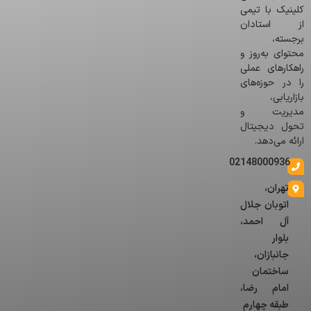
کلینیک با تیمی
از استادان
برجسته،
محتوای به‌روز و
راهکارهای عملی
را در حوزه‌های
بازاریابی،
مدیریت و
تحول دیجیتال
ارائه می‌دهد.
02148000936
تهران،
اتوبان جلال
آل احمد،
بلوار
جانبازان،
ساختمان
امام رضا،
طبقه چهارم