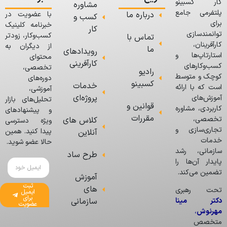
کار کسبینو
مشاوره
پلتفرمی جامع
درباره ما
با عضویت در
کسب و
برای
خبرنامه کلینیک
کار
توانمندسازی
کسب‌وکار، زودتر
تماس با
کارآفرینان،
از دیگران به
ما
رویدادهای
استارتاپ‌ها و
محتوای
کارآفرینی
کسب‌وکارهای
تخصصی،
رادیو
کوچک و متوسط
دوره‌های
کسبینو
خدمات
است که با ارائه
آموزشی،
پروژه‌ای
آموزش‌های
تحلیل‌های بازار
قوانین و
کاربردی، مشاوره
و پیشنهادهای
مقررات
تخصصی،
کلاس های
ویژه دسترسی
تجاری‌سازی و
پیدا کنید. همین
آنلاین
خدمات
حالا عضو شوید.
سازمانی، رشد
طرح ساد
پایدار آن‌ها را
تضمین می‌کند.
آموزش
ثبت
های
تحت رهبری
ایمیل
برای
دکتر مینا
سازمانی
عضویت
مهرنوش
،
متخصص