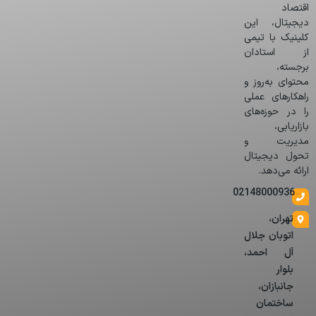
اقتصاد
دیجیتال، این
کلینیک با تیمی
از استادان
برجسته،
محتوای به‌روز و
راهکارهای عملی
را در حوزه‌های
بازاریابی،
مدیریت و
تحول دیجیتال
ارائه می‌دهد.
02148000936
تهران،
اتوبان جلال
آل احمد،
بلوار
جانبازان،
ساختمان